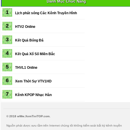
Danh Mục Chức Năng
1
Lịch phát sóng
Các Kênh Truyền Hình
2
HTV2 Online
3
Kết Quả Bóng Đá
4
Kết Quả Xổ Số Miền Bắc
5
THVL1 Online
6
Xem Thời Sự VTV1HD
7
Kênh KPOP Nhạc Hàn
© 2018 wWw.XemTiviTOP.com.
Nguồn phát được sưu tầm trên Internet chúng tôi không kiểm soát bất kỳ kênh truyền