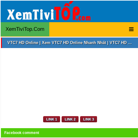
XemTiviTop.Com
VTC7 HD Online | Xem VTC7 HD Online Nhanh Nhất | VTC7 HD Online Trực Tuyến
LINK 1
LINK 2
LINK 3
Facebook comment