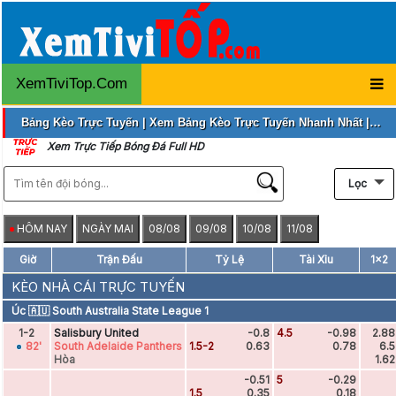
XemTiviTop.Com
Bảng Kèo Trực Tuyến | Xem Bảng Kèo Trực Tuyến Nhanh Nhất | Bảng Kèo Trực Tuyến Trực Tuyến