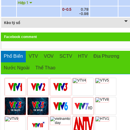
Facebook comment
Phổ Biến
VTV
VOV
SCTV
HTV
Địa Phương
Nước Ngoài
Thể Thao