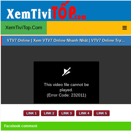
XemTiviTop.Com
VTV7 Online | Xem VTV7 Online Nhanh Nhất | VTV7 Online Trực Tuyến
LINK 1
LINK 2
LINK 3
LINK 4
LINK 5
Facebook comment