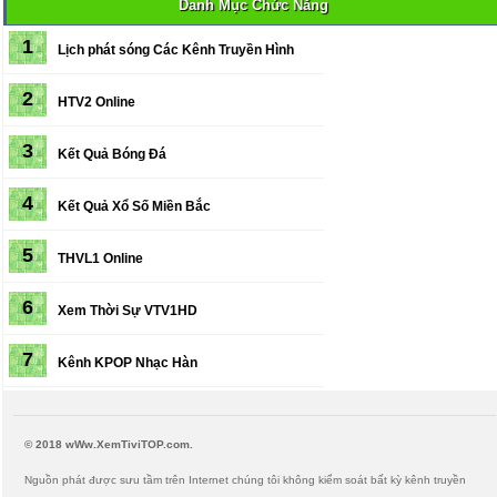
Danh Mục Chức Năng
1
Lịch phát sóng
Các Kênh Truyền Hình
2
HTV2 Online
3
Kết Quả Bóng Đá
4
Kết Quả Xổ Số Miền Bắc
5
THVL1 Online
6
Xem Thời Sự VTV1HD
7
Kênh KPOP Nhạc Hàn
© 2018 wWw.XemTiviTOP.com.
Nguồn phát được sưu tầm trên Internet chúng tôi không kiểm soát bất kỳ kênh truyền