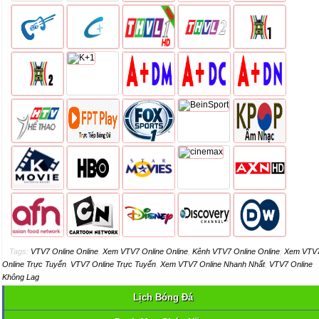
Tags:
VTV7 Online Online
,
Xem VTV7 Online Online
,
Kênh VTV7 Online Online
,
Xem VTV
Online Trực Tuyến
,
VTV7 Online Trực Tuyến
,
Xem VTV7 Online Nhanh Nhất
,
VTV7 Online
Không Lag
Lịch Bóng Đá