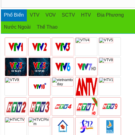
Phổ Biến
VTV
VOV
SCTV
HTV
Địa Phương
Nước Ngoài
Thể Thao