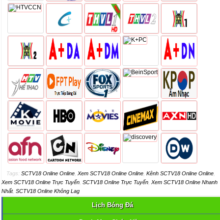
Tags:
SCTV18 Online Online
,
Xem SCTV18 Online Online
,
Kênh SCTV18 Online Online
,
Xem SCTV18 Online Trực Tuyến
,
SCTV18 Online Trực Tuyến
,
Xem SCTV18 Online Nhanh
Nhất
,
SCTV18 Online Không Lag
Lịch Bóng Đá