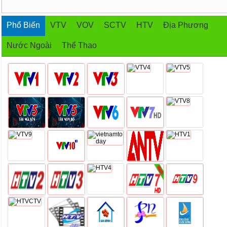
Phổ Biến
VTV
VOV
SCTV
HTV
Địa Phương
Nước Ngoài
Thể Thao