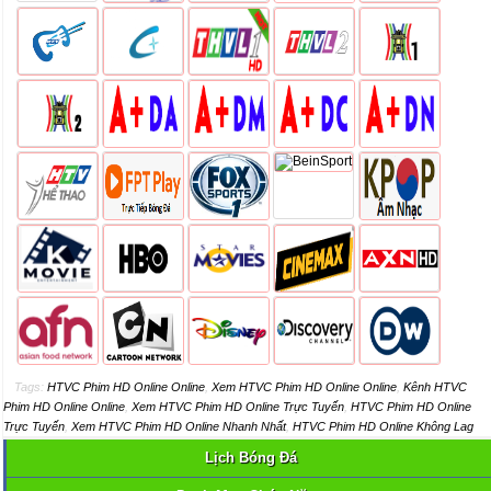
Tags:
HTVC Phim HD Online Online
,
Xem HTVC Phim HD Online Online
,
Kênh HTVC
Phim HD Online Online
,
Xem HTVC Phim HD Online Trực Tuyến
,
HTVC Phim HD Online
Trực Tuyến
,
Xem HTVC Phim HD Online Nhanh Nhất
,
HTVC Phim HD Online Không Lag
Lịch Bóng Đá