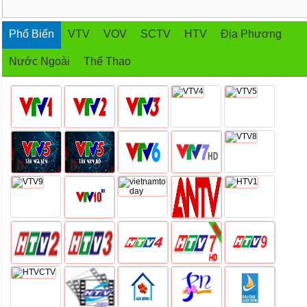
Phổ Biến
VTV
VOV
SCTV
HTV
Địa Phương
Nước Ngoài
Thể Thao