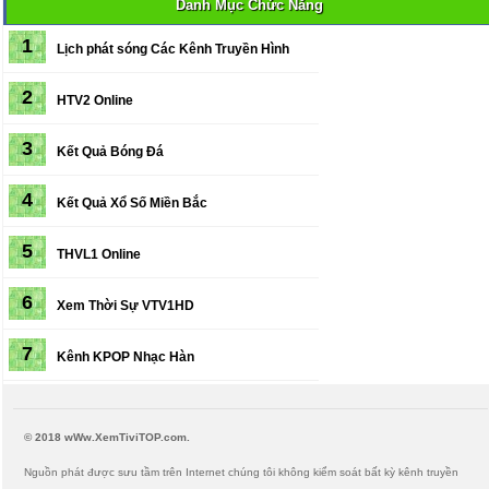
Danh Mục Chức Năng
1
Lịch phát sóng
Các Kênh Truyền Hình
2
HTV2 Online
3
Kết Quả Bóng Đá
4
Kết Quả Xổ Số Miền Bắc
5
THVL1 Online
6
Xem Thời Sự VTV1HD
7
Kênh KPOP Nhạc Hàn
© 2018 wWw.XemTiviTOP.com.
Nguồn phát được sưu tầm trên Internet chúng tôi không kiểm soát bất kỳ kênh truyền