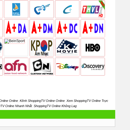
nline Online
,
Kênh ShoppingTV Online Online
,
Xem ShoppingTV Online Trực
TV Online Nhanh Nhất
,
ShoppingTV Online Không Lag