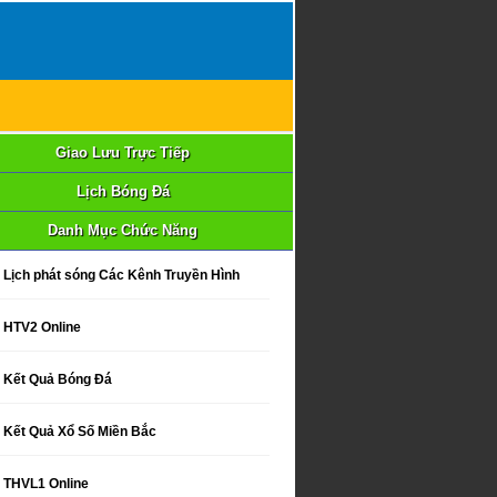
Giao Lưu Trực Tiếp
Lịch Bóng Đá
Danh Mục Chức Năng
Lịch phát sóng
Các Kênh Truyền Hình
HTV2 Online
Kết Quả Bóng Đá
Kết Quả Xổ Số Miền Bắc
THVL1 Online