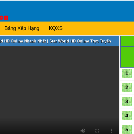
Bảng Xếp Hạng
KQXS
ld HD Online Nhanh Nhất | Star World HD Online Trực Tuyến
1
2
3
4
5