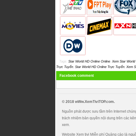
Tags:
Star World HD Online Online
,
Xem Star World 
Trực Tuyến
,
Star World HD Online Trực Tuyến
,
Xem S
Facebook comment
© 2018 wWw.XemTiviTOP.com.
Nguồn phát được sưu tầm trên Internet chúng
trách nhiệm bản quyền nội dung trên các kê
xem.
Website Xem tivi Miễn phí Quảng cáo là nguồn