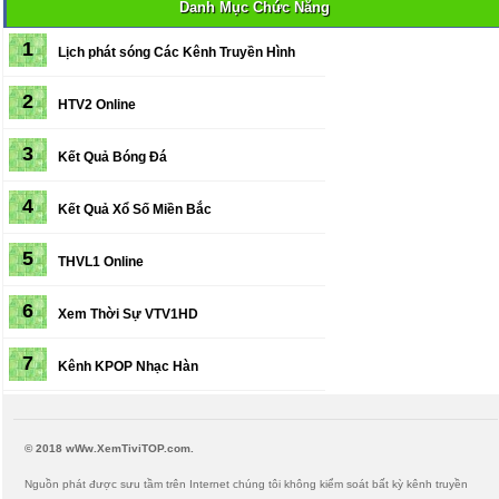
Danh Mục Chức Năng
1
Lịch phát sóng
Các Kênh Truyền Hình
2
HTV2 Online
3
Kết Quả Bóng Đá
4
Kết Quả Xổ Số Miền Bắc
5
THVL1 Online
6
Xem Thời Sự VTV1HD
7
Kênh KPOP Nhạc Hàn
© 2018 wWw.XemTiviTOP.com.
Nguồn phát được sưu tầm trên Internet chúng tôi không kiểm soát bất kỳ kênh truyền