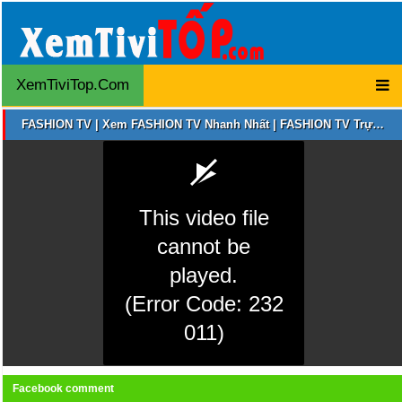
XemTiviTop.Com
FASHION TV | Xem FASHION TV Nhanh Nhất | FASHION TV Trực Tuyến
This video file
cannot be
played.
(Error Code: 232
011)
0
Facebook comment
s