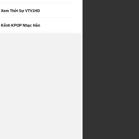
Xem Thời Sự VTV1HD
Kênh KPOP Nhạc Hàn