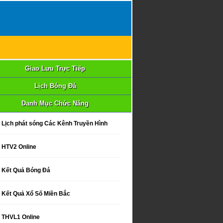
Giao Lưu Trực Tiếp
Lịch Bóng Đá
Danh Mục Chức Năng
Lịch phát sóng
Các Kênh Truyền Hình
HTV2 Online
Kết Quả Bóng Đá
Kết Quả Xổ Số Miền Bắc
THVL1 Online