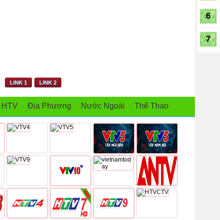
6
7
LINK 1
LINK 2
HTV
Địa Phương
Nước Ngoài
Thể Thao