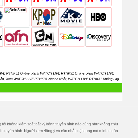
VE RTHK31 Online
,
Kênh WATCH LIVE RTHK31 Online
,
Xem WATCH LIVE
yến
,
Xem WATCH LIVE RTHK31 Nhanh Nhất
,
WATCH LIVE RTHK31 Không Lag
 tôi không kiểm soát bất kỳ kênh truyền hình nào cũng như không chịu
nh truyền hình. Người xem đồng ý và cân nhắc nội dung mà mình muốn