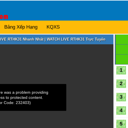
Bảng Xếp Hạng
KQXS
VE RTHK31 Nhanh Nhất | WATCH LIVE RTHK31 Trực Tuyến
1
2
e was a problem providing
3
ss to protected content.
or Code: 232403)
4
5