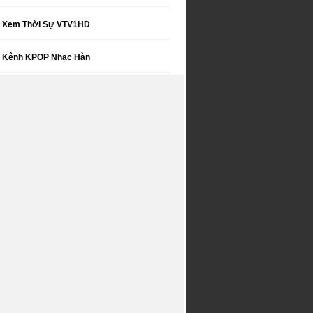
Xem Thời Sự VTV1HD
Kênh KPOP Nhạc Hàn