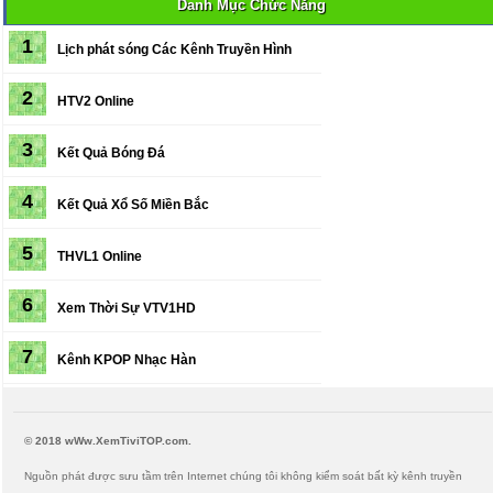
Danh Mục Chức Năng
1
Lịch phát sóng
Các Kênh Truyền Hình
2
HTV2 Online
3
Kết Quả Bóng Đá
4
Kết Quả Xổ Số Miền Bắc
5
THVL1 Online
6
Xem Thời Sự VTV1HD
7
Kênh KPOP Nhạc Hàn
© 2018 wWw.XemTiviTOP.com.
Nguồn phát được sưu tầm trên Internet chúng tôi không kiểm soát bất kỳ kênh truyền