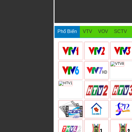
0
s
Phổ Biến
VTV
VOV
SCTV
e
c
o
n
d
s
o
f
0
s
e
c
o
n
d
s
V
o
l
u
m