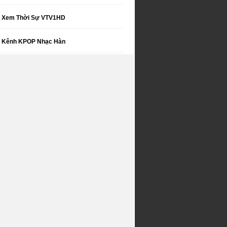
Xem Thời Sự VTV1HD
Kênh KPOP Nhạc Hàn