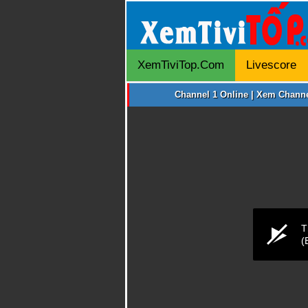
XemTiviTop.Com
Livescore
Channel 1 Online | Xem Channe
T
(