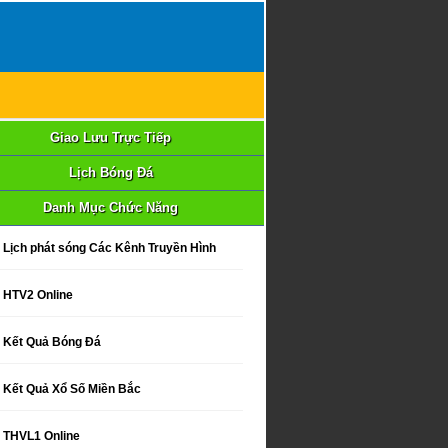
Giao Lưu Trực Tiếp
Lịch Bóng Đá
Danh Mục Chức Năng
Lịch phát sóng
Các Kênh Truyền Hình
HTV2 Online
Kết Quả Bóng Đá
Kết Quả Xổ Số Miền Bắc
THVL1 Online