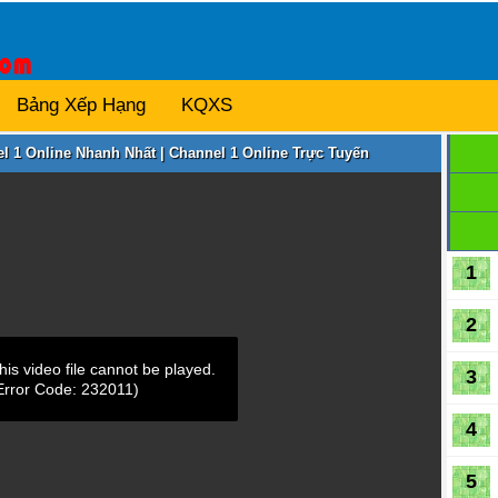
Bảng Xếp Hạng
KQXS
l 1 Online Nhanh Nhất | Channel 1 Online Trực Tuyến
1
2
his video file cannot be played.
3
Error Code: 232011)
4
5