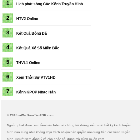
1
Lịch phát sóng
Các Kênh Truyền Hình
2
HTV2 Online
3
Kết Quả Bóng Đá
4
Kết Quả Xổ Số Miền Bắc
5
THVL1 Online
6
Xem Thời Sự VTV1HD
7
Kênh KPOP Nhạc Hàn
© 2018 wWw.XemTiviTOP.com.
Nguồn phát được sưu tầm trên Internet chúng tôi không kiểm soát bất kỳ kênh truyền
hình nào cũng như không chịu trách nhiệm bản quyền nội dung trên các kênh truyền
hình. Người xem đồng ý và cân nhắc nội dung mà mình muốn xem.