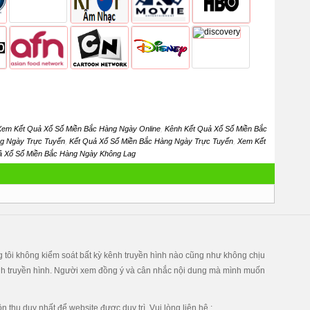
Xem Kết Quả Xổ Số Miền Bắc Hàng Ngày Online
,
Kênh Kết Quả Xổ Số Miền Bắc
g Ngày Trực Tuyến
,
Kết Quả Xổ Số Miền Bắc Hàng Ngày Trực Tuyến
,
Xem Kết
ả Xổ Số Miền Bắc Hàng Ngày Không Lag
 tôi không kiểm soát bất kỳ kênh truyền hình nào cũng như không chịu
nh truyền hình. Người xem đồng ý và cân nhắc nội dung mà mình muốn
 thu duy nhất để website được duy trì, Vui lòng liên hệ :