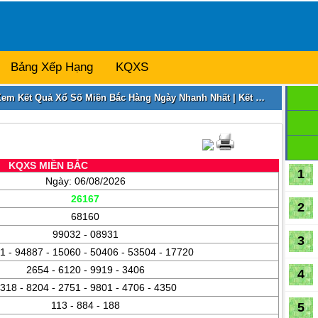
Bảng Xếp Hạng
KQXS
Kết Quả Xổ Số Miền Bắc Hàng Ngày | Xem Kết Quả Xổ Số Miền Bắc Hàng Ngày Nhanh Nhất | Kết Quả Xổ Số Miền Bắc Hàng Ngày Trực Tuyến
KQXS MIỀN BẮC
1
Ngày: 06/08/2026
26167
2
68160
99032 - 08931
3
1 - 94887 - 15060 - 50406 - 53504 - 17720
2654 - 6120 - 9919 - 3406
4
318 - 8204 - 2751 - 9801 - 4706 - 4350
113 - 884 - 188
5