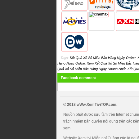
Tags:
Kết Quả Xổ Số Miền Bắc Hàng Ngày Online
,
Hàng Ngày Online
,
Xem Kết Quả Xổ Số Miền Bắc Hàn
Quả Xổ Số Miền Bắc Hàng Ngày Nhanh Nhất
,
Kết Qu
Facebook comment
© 2018 wWw.XemTiviTOP.com.
Nguồn phát được sưu tầm trên Internet chúng
trách nhiệm bản quyền nội dung trên các kê
xem.
Website Xem tivi Miễn phí Quảng cáo là nguồn