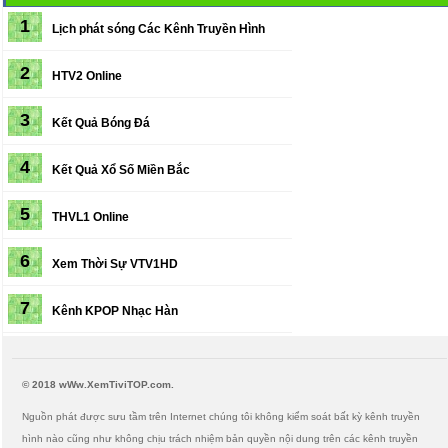
1
Lịch phát sóng
Các Kênh Truyền Hình
2
HTV2 Online
3
Kết Quả Bóng Đá
4
Kết Quả Xổ Số Miền Bắc
5
THVL1 Online
6
Xem Thời Sự VTV1HD
7
Kênh KPOP Nhạc Hàn
© 2018 wWw.XemTiviTOP.com.
Nguồn phát được sưu tầm trên Internet chúng tôi không kiểm soát bất kỳ kênh truyền
hình nào cũng như không chịu trách nhiệm bản quyền nội dung trên các kênh truyền