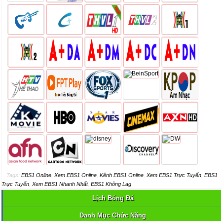
Tags:
EBS1 Online
,
Xem EBS1 Online
,
Kênh EBS1 Online
,
Xem EBS1 Trực Tuyến
,
EBS1
Trực Tuyến
,
Xem EBS1 Nhanh Nhất
,
EBS1 Không Lag
Lịch Bóng Đá
Danh Mục Chức Năng