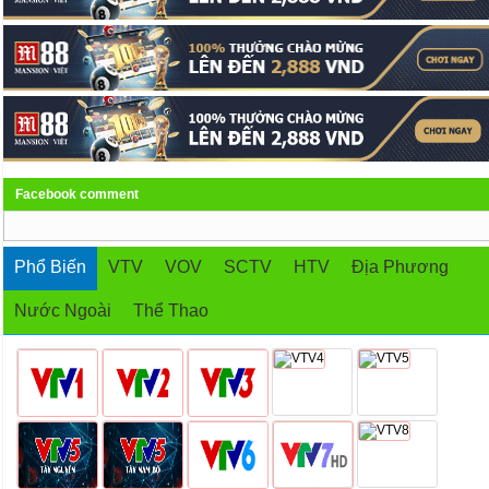
Facebook comment
Phổ Biến
VTV
VOV
SCTV
HTV
Địa Phương
Nước Ngoài
Thể Thao