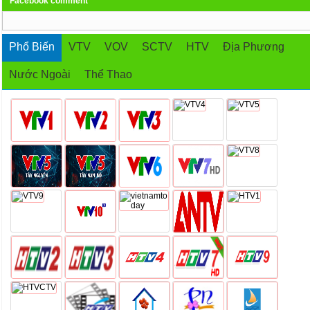
Facebook comment
Phổ Biến
VTV
VOV
SCTV
HTV
Địa Phương
Nước Ngoài
Thể Thao