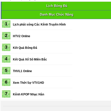
Lịch Bóng Đá
Danh Mục Chức Năng
1
Lịch phát sóng
Các Kênh Truyền Hình
2
HTV2 Online
3
Kết Quả Bóng Đá
4
Kết Quả Xổ Số Miền Bắc
5
THVL1 Online
6
Xem Thời Sự VTV1HD
7
Kênh KPOP Nhạc Hàn