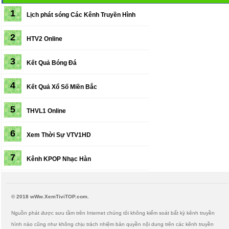
1
Lịch phát sóng
Các Kênh Truyền Hình
2
HTV2 Online
3
Kết Quả Bóng Đá
4
Kết Quả Xổ Số Miền Bắc
5
THVL1 Online
6
Xem Thời Sự VTV1HD
7
Kênh KPOP Nhạc Hàn
© 2018 wWw.XemTiviTOP.com.
Nguồn phát được sưu tầm trên Internet chúng tôi không kiểm soát bất kỳ kênh truyền
hình nào cũng như không chịu trách nhiệm bản quyền nội dung trên các kênh truyền