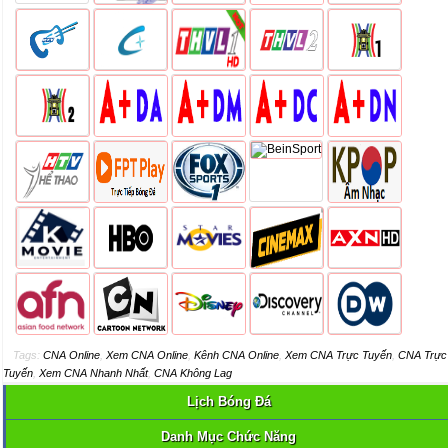
Tags:
CNA Online
,
Xem CNA Online
,
Kênh CNA Online
,
Xem CNA Trực Tuyến
,
CNA Trực
Tuyến
,
Xem CNA Nhanh Nhất
,
CNA Không Lag
Lịch Bóng Đá
Danh Mục Chức Năng