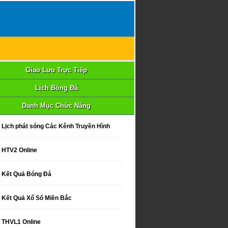
Giao Lưu Trực Tiếp
Lịch Bóng Đá
Danh Mục Chức Năng
Lịch phát sóng
Các Kênh Truyền Hình
HTV2 Online
Kết Quả Bóng Đá
Kết Quả Xổ Số Miền Bắc
THVL1 Online