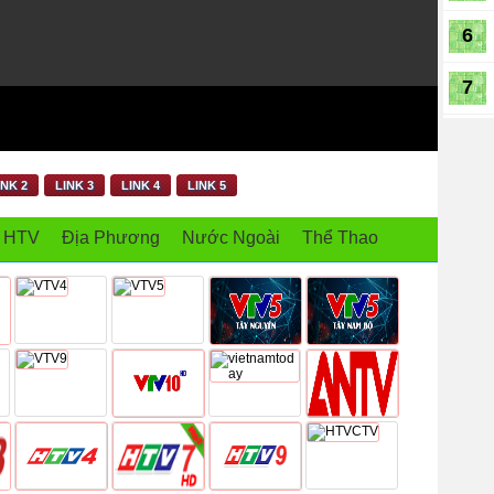
6
7
INK 2
LINK 3
LINK 4
LINK 5
HTV
Địa Phương
Nước Ngoài
Thể Thao