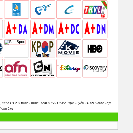
,
Kênh HTV9 Online Online
,
Xem HTV9 Online Trực Tuyến
,
HTV9 Online Trực
hông Lag