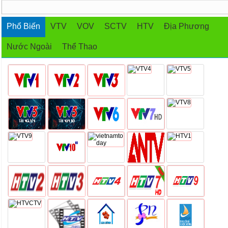
e
c
Phổ Biến
VTV
VOV
SCTV
HTV
Địa Phương
o
n
Nước Ngoài
Thể Thao
d
s
o
f
0
s
e
c
o
n
d
s